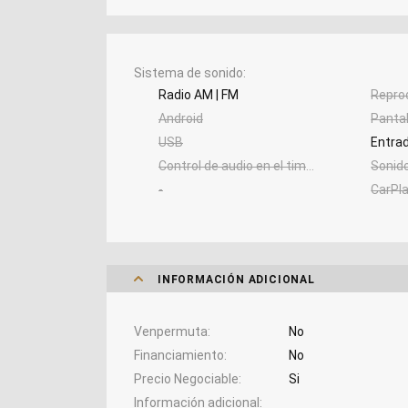
Sistema de sonido
Radio AM | FM
Repro
Android
Pantal
USB
Entra
Control de audio en el timón
Sonido
-
CarPl
INFORMACIÓN ADICIONAL
Venpermuta
No
Financiamiento
No
Precio Negociable
Si
Información adicional