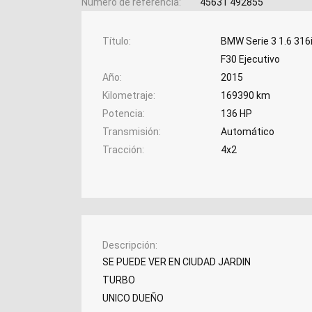
Número de referencia
45631 492855
Título
BMW Serie 3 1.6 316
F30 Ejecutivo
Año
2015
Kilometraje
169390 km
Potencia
136 HP
Transmisión
Automático
Tracción
4x2
Descripción
SE PUEDE VER EN CIUDAD JARDIN
TURBO
UNICO DUEÑO