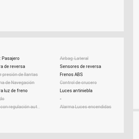
: Pasajero
Airbag: Lateral
a de reversa
Sensores de reversa
 presión de llantas
Frenos ABS
ma de Navegación
Control de crucero
a luz de freno
Luces antiniebla
ado
-
on regulación automática
Alarma Luces encendidas