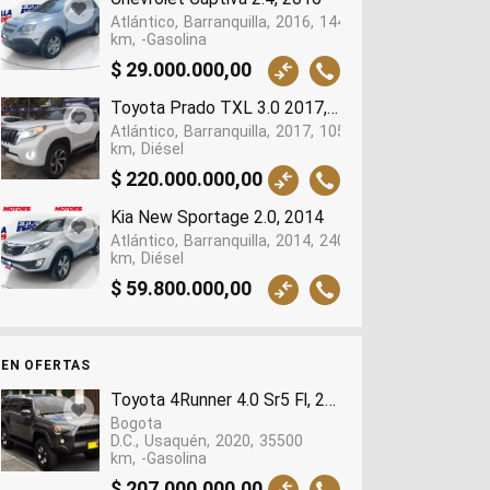
Atlántico
Barranquilla
2016
144600
km
-Gasolina
$ 29.000.000,00
Toyota Prado TXL 3.0 2017, 2017
Atlántico
Barranquilla
2017
105092
km
Diésel
$ 220.000.000,00
Kia New Sportage 2.0, 2014
Atlántico
Barranquilla
2014
240870
km
Diésel
$ 59.800.000,00
EN OFERTAS
Toyota 4Runner 4.0 Sr5 Fl, 2020
Bogota
D.C.
Usaquén
2020
35500
km
-Gasolina
$ 207.000.000,00