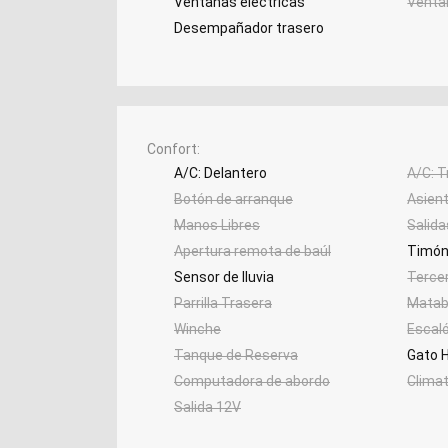
Ventanas eléctricas
Venta
Desempañador trasero
Confort
A/C: Delantero
A/C: T
Botón de arranque
Asiento
Manos Libres
Salida
Apertura remota de baúl
Timón 
Sensor de lluvia
Tercer
Parrilla Trasera
Matab
Winche
Escal
Tanque de Reserva
Gato H
Computadora de abordo
Clima
Salida 12V