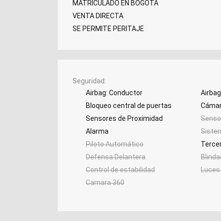
MATRICULADO EN BOGOTA
VENTA DIRECTA
SE PERMITE PERITAJE
Seguridad
Airbag: Conductor
Airbag
Bloqueo central de puertas
Cámar
Sensores de Proximidad
Sensor
Alarma
Siste
Piloto Automático
Tercer
Defensa Delantera
Blind
Control de estabilidad
Luces c
Camara 360