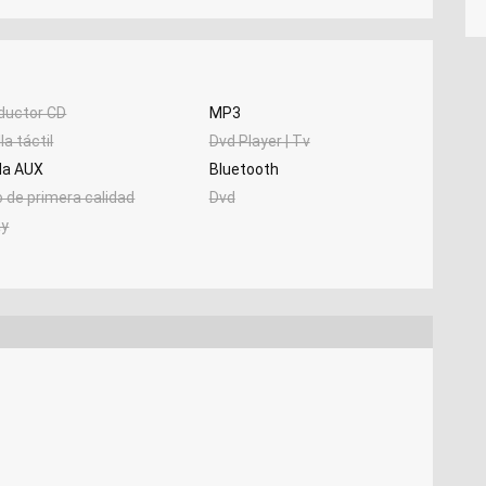
ductor CD
MP3
la táctil
Dvd Player | Tv
da AUX
Bluetooth
 de primera calidad
Dvd
ay