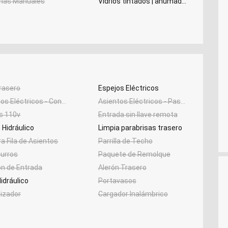
nas Manuales
Vidrios tintados | ahumados
rasero
Espejos Eléctricos
s Eléctricos - Conductor
Asientos Eléctricos - Pasajero
s 110v
Entrada sin llave remota
Hidráulico
Limpia parabrisas trasero
a Fila de Asientos
Parrilla de Techo
urros
Paquete de Remolque
ón de Entrada
Alerón Trasero
idráulico
Portavasos
tizador
Cargador Inalámbrico