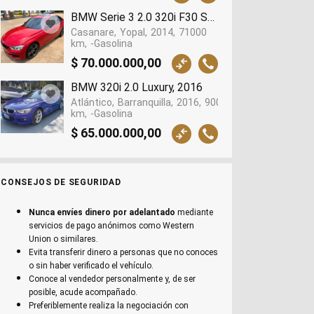
BMW Serie 3 2.0 320i F30 Sportline, 2014
Casanare
Yopal
2014
71000
km
-Gasolina
$ 70.000.000,00
BMW 320i 2.0 Luxury, 2016
Atlántico
Barranquilla
2016
90000
km
-Gasolina
$ 65.000.000,00
CONSEJOS DE SEGURIDAD
Nunca envíes dinero por adelantado
mediante
servicios de pago anónimos como Western
Union o similares.
Evita transferir dinero a personas que no conoces
o sin haber verificado el vehículo.
Conoce al vendedor personalmente y, de ser
posible, acude acompañado.
Preferiblemente realiza la negociación con