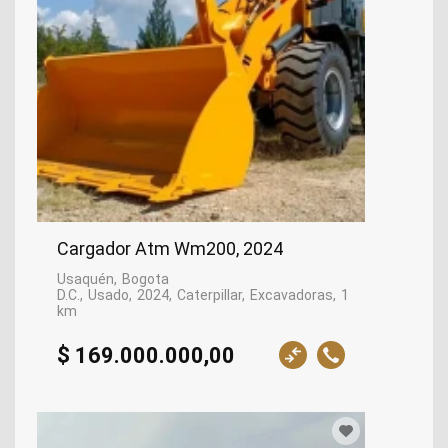
Cargador Atm Wm200, 2024
Usaquén
Bogota
D.C.
Usado
2024
Caterpillar
Excavadoras
1
km
$ 169.000.000,00