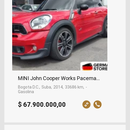
MINI John Cooper Works Paceman MC 2014 I 3
Bogota D.C.
Suba
2014
33686 km
-
Gasolina
$ 67.900.000,00