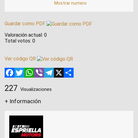
Mostrar numero
Guardar como PDF
Valoración actual:
0
Total votos:
0
Ver código QR
Facebook
Twitter
WhatsApp
Viber
Telegram
X
Compartir
227
Visualizaciones
+ Información