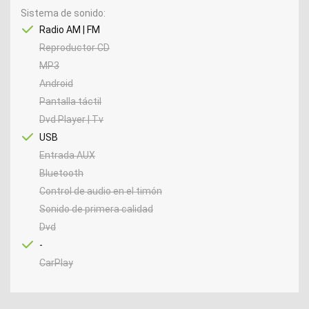
Sistema de sonido
Radio AM | FM
Reproductor CD
MP3
Android
Pantalla táctil
Dvd Player | Tv
USB
Entrada AUX
Bluetooth
Control de audio en el timón
Sonido de primera calidad
Dvd
-
CarPlay