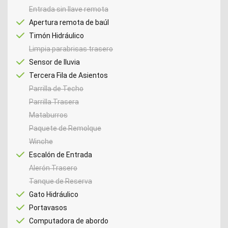
Entrada sin llave remota
Apertura remota de baúl
Timón Hidráulico
Limpia parabrisas trasero
Sensor de lluvia
Tercera Fila de Asientos
Parrilla de Techo
Parrilla Trasera
Mataburros
Paquete de Remolque
Winche
Escalón de Entrada
Alerón Trasero
Tanque de Reserva
Gato Hidráulico
Portavasos
Computadora de abordo