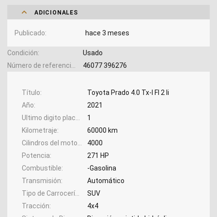
ADICIONALES
Publicado
hace 3 meses
Condición
Usado
Número de referencia
46077 396276
Título
Toyota Prado 4.0 Tx-l Fl 2 Ii
Año
2021
Ultimo digito placa
1
Kilometraje
60000 km
Cilindros del motor
4000
Potencia
271 HP
Combustible
-Gasolina
Transmisión
Automático
Tipo de Carrocería
SUV
Tracción
4x4