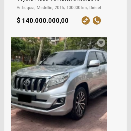
Antioquia
Medellín
2015
100000 km
Diésel
$ 140.000.000,00