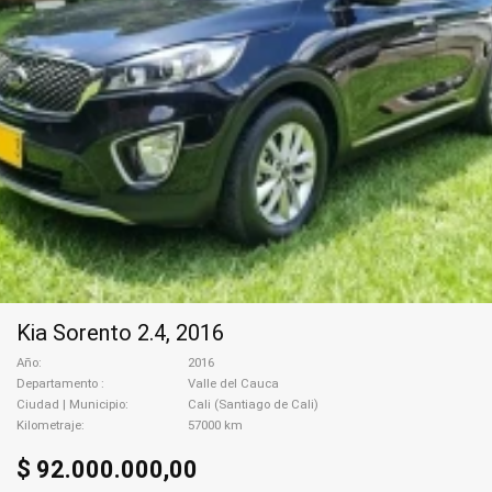
Kia Sorento 2.4, 2016
Año
2016
Departamento
Valle del Cauca
Ciudad | Municipio
Cali (Santiago de Cali)
Kilometraje
57000 km
$ 92.000.000,00