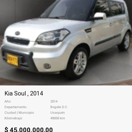
Kia Soul , 2014
Año
2014
Departamento
Bogota D.C.
Ciudad | Municipio
Usaquén
Kilometraje
48000 km
$ 45.000.000,00