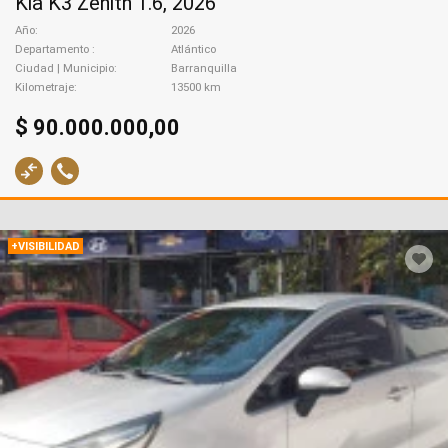
Kia K3 Zenith 1.6, 2026
Año
2026
Departamento
Atlántico
Ciudad | Municipio
Barranquilla
Kilometraje
13500 km
$ 90.000.000,00
+VISIBILIDAD