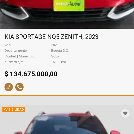
KIA SPORTAGE NQ5 ZENITH, 2023
Año
2023
Departamento
Bogota D.C.
Ciudad | Municipio
Suba
Kilometraje
15190 km
$ 134.675.000,00
+VISIBILIDAD