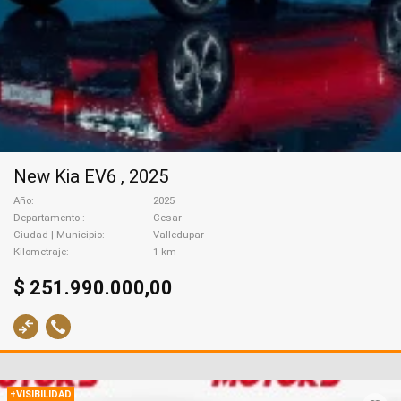
New Kia EV6 , 2025
Año
2025
Departamento
Cesar
Ciudad | Municipio
Valledupar
Kilometraje
1 km
$ 251.990.000,00
+VISIBILIDAD