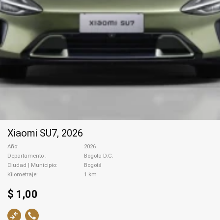
Xiaomi SU7, 2026
Año
2026
Departamento
Bogota D.C.
Ciudad | Municipio
Bogotá
Kilometraje
1 km
$ 1,00