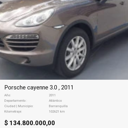
Porsche cayenne 3.0 , 2011
Año
2011
Departamento
Atlántico
Ciudad | Municipio
Barranquilla
Kilometraje
102621 km
$ 134.800.000,00