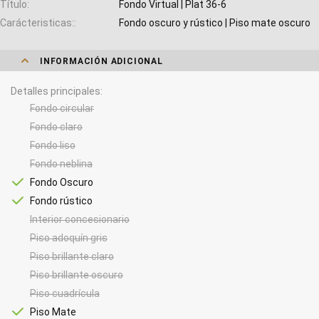
Título
Fondo Virtual | Plat 36-6
Carácteristicas:
Fondo oscuro y rústico | Piso mate oscuro
INFORMACIÓN ADICIONAL
Detalles principales
Fondo circular
Fondo claro
Fondo liso
Fondo neblina
Fondo Oscuro
Fondo rústico
Interior concesionario
Piso adoquín gris
Piso brillante claro
Piso brillante oscuro
Piso cuadrícula
Piso Mate