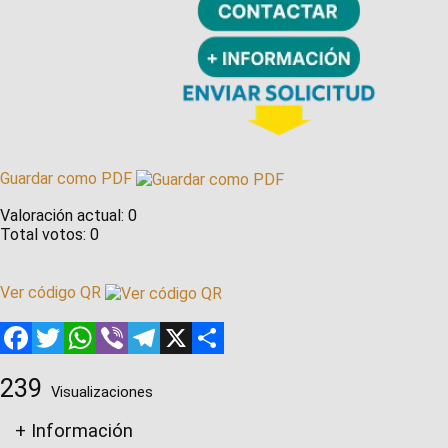
Guardar como PDF
Valoración actual:
0
Total votos:
0
Ver código QR
Facebook
Twitter
WhatsApp
Viber
Telegram
X
Compartir
239
Visualizaciones
+ Información