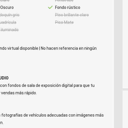
 Oscuro
Fondo rústico
doquín gris
Piso brillante claro
uadrícula
Piso Mate
 iluminado
o virtual disponible | No hacen referencia en ningún
UDIO
on fondos de sala de exposición digital para que tu
y vendas más rápido.
las fotografías de vehículos adecuadas con imágenes más
n.