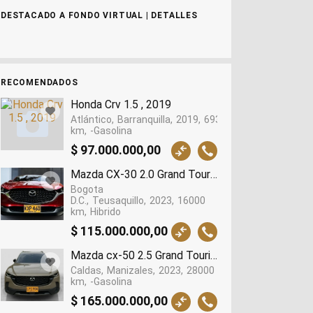
DESTACADO A FONDO VIRTUAL | DETALLES
RECOMENDADOS
Honda Crv 1.5 , 2019
Atlántico
Barranquilla
2019
69366
km
-Gasolina
$ 97.000.000,00
Mazda CX-30 2.0 Grand Touring At Hibrido Ligero 
Bogota
D.C.
Teusaquillo
2023
16000
km
Hibrido
$ 115.000.000,00
Mazda cx-50 2.5 Grand Touring Lx Awd, 2023
Caldas
Manizales
2023
28000
km
-Gasolina
$ 165.000.000,00