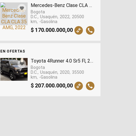
Mercedes-Benz Clase CLA CLA 35 AMG, 2022
Bogota
D.C.
Usaquén
2022
20500
km
-Gasolina
$ 170.000.000,00
EN OFERTAS
Toyota 4Runner 4.0 Sr5 Fl, 2020
Bogota
D.C.
Usaquén
2020
35500
km
-Gasolina
$ 207.000.000,00