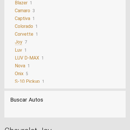
Blazer
1
Camaro
3
Captiva
1
Colorado
1
Corvette
1
Joy
7
Luv
1
LUV D-MAX
1
Nova
1
Onix
5
S-10 Pickup
1
Sail
2
Silverado
2
Buscar Autos
Sonic
2
Spark
1
Suburban
1
Tahoe
2