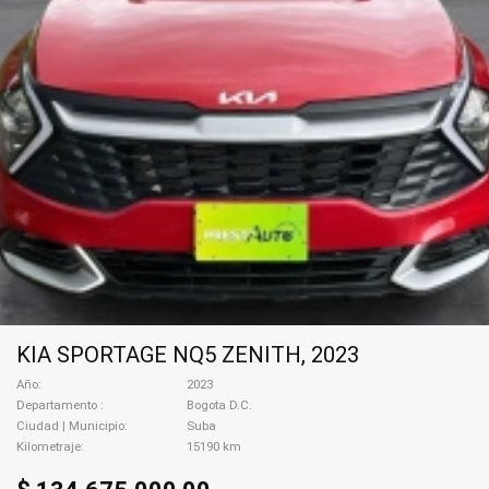
KIA SPORTAGE NQ5 ZENITH, 2023
Año
2023
Departamento
Bogota D.C.
Ciudad | Municipio
Suba
Kilometraje
15190 km