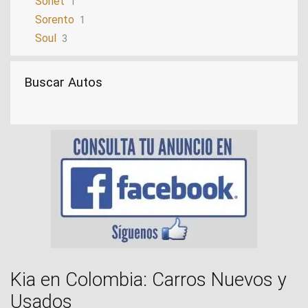
Sonet
1
Sorento
1
Soul
3
Sportage
6
Stinger
1
Buscar Autos
Stonic
2
Tasman
1
Kia en Colombia: Carros Nuevos y
Usados