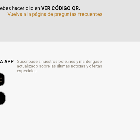
Debes hacer clic en
VER CÓDIGO QR.
Vuelva a la página de preguntas frecuentes.
A APP
Suscríbase a nuestros boletines y manténgase
actualizado sobre las últimas noticias y ofertas
especiales.