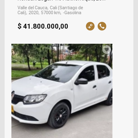
Valle del Cauca
Cali (Santiago de
Cali)
2020
57000 km
-Gasolina
$ 41.800.000,00