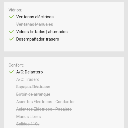
Vidrios
Ventanas eléctricas
Ventanas Manuales
Vidrios tintados | ahumados
Desempañador trasero
Confort
A/C: Delantero
A/C: Trasero
Espejos Eléctricos
Botón de arranque
Asientos Eléctricos - Conductor
Asientos Eléctricos - Pasajero
Manos Libres
Salidas 110v