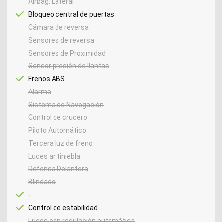
Airbag: Lateral
Bloqueo central de puertas
Cámara de reversa
Sensores de reversa
Sensores de Proximidad
Sensor presión de llantas
Frenos ABS
Alarma
Sistema de Navegación
Control de crucero
Piloto Automático
Tercera luz de freno
Luces antiniebla
Defensa Delantera
Blindado
-
Control de estabilidad
Luces con regulación automática