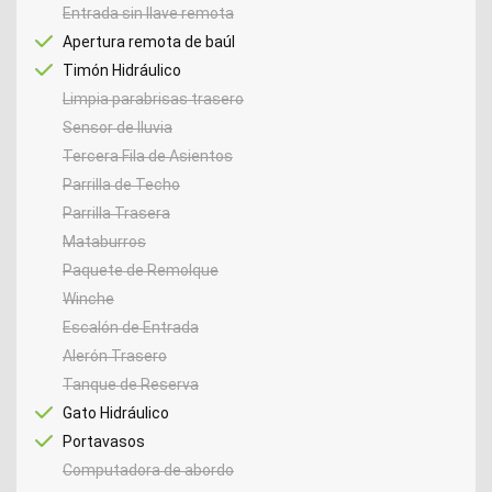
Entrada sin llave remota
Apertura remota de baúl
Timón Hidráulico
Limpia parabrisas trasero
Sensor de lluvia
Tercera Fila de Asientos
Parrilla de Techo
Parrilla Trasera
Mataburros
Paquete de Remolque
Winche
Escalón de Entrada
Alerón Trasero
Tanque de Reserva
Gato Hidráulico
Portavasos
Computadora de abordo